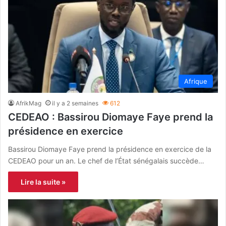
Afrique
AfrikMag
il y a 2 semaines
612
CEDEAO : Bassirou Diomaye Faye prend la
présidence en exercice
Bassirou Diomaye Faye prend la présidence en exercice de la
CEDEAO pour un an. Le chef de l’État sénégalais succède…
Lire la suite »