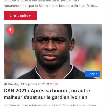
La Côte d’Ivoire a été poussée dans ses derniers
retranchements par la Sierra Leone lors de la 2e journée de…
Lire la suite »
Sports
AfrikMag
17 janvier 2022
2 025
CAN 2021 / Après sa bourde, un autre
malheur s’abat sur le gardien ivoirien
La Côte d’Ivoire a fait match nul (2-2) face à la Sierra Léone