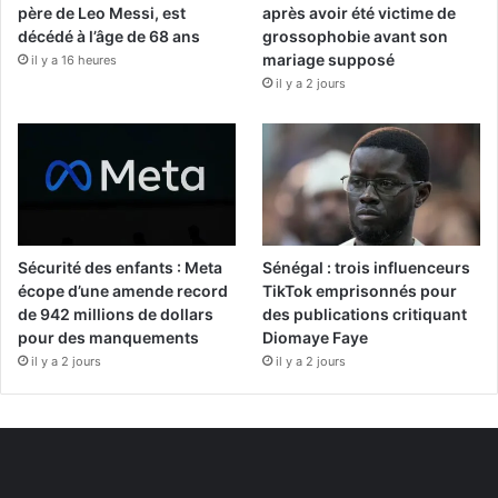
père de Leo Messi, est
après avoir été victime de
décédé à l’âge de 68 ans
grossophobie avant son
mariage supposé
il y a 16 heures
il y a 2 jours
Sécurité des enfants : Meta
Sénégal : trois influenceurs
écope d’une amende record
TikTok emprisonnés pour
de 942 millions de dollars
des publications critiquant
pour des manquements
Diomaye Faye
il y a 2 jours
il y a 2 jours