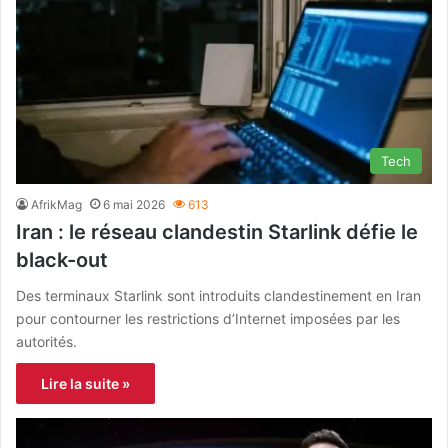
Tech
AfrikMag
6 mai 2026
613
Iran : le réseau clandestin Starlink défie le
black-out
Des terminaux Starlink sont introduits clandestinement en Iran
pour contourner les restrictions d’Internet imposées par les
autorités.
Lire la suite »