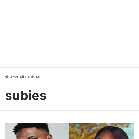
Accueil
/
subies
subies