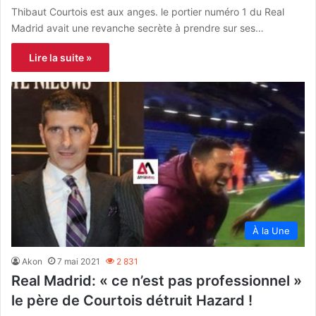
Thibaut Courtois est aux anges. le portier numéro 1 du Real
Madrid avait une revanche secrète à prendre sur ses…
Lire la suite »
À la Une
Akon
7 mai 2021
2 831
Real Madrid: « ce n’est pas professionnel »
le père de Courtois détruit Hazard !