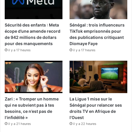
Sécurité des enfants : Meta
Sénégal : trois influenceurs
écope d’une amende record
TikTok emprisonnés pour
de 942 millions de dollars
des publications critiquant
pour des manquements
Diomaye Faye
il y a 17 heures
il y a 17 heures
Zari : « Tromper un homme
La Ligue 1 mise sur le
qui ne subvient pas à tes
Sénégal pour relancer ses
besoins, ce n’est pas de
droits TV en Afrique de
l’infidélité »
l’Ouest
il y a 21 heures
il y a 22 heures