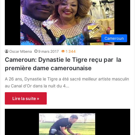
Cameroun
Oscar Mbena
9 mars 2017
1 344
Cameroun: Dynastie le Tigre reçu par la
première dame camerounaise
A 26 ans, Dynastie le Tigre a été sacré meilleur artiste masculin
au Canal d’Or dans la nuit du 4…
Lire la suite »