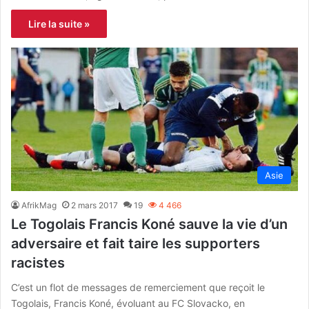
Lire la suite »
Asie
AfrikMag
2 mars 2017
19
4 466
Le Togolais Francis Koné sauve la vie d’un
adversaire et fait taire les supporters
racistes
C’est un flot de messages de remerciement que reçoit le
Togolais, Francis Koné, évoluant au FC Slovacko, en