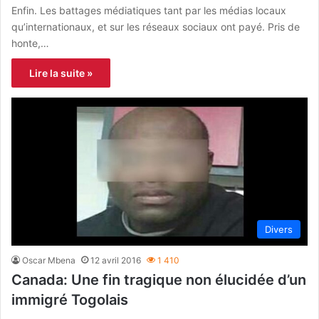
Enfin. Les battages médiatiques tant par les médias locaux
qu’internationaux, et sur les réseaux sociaux ont payé. Pris de
honte,…
Lire la suite »
Divers
Oscar Mbena
12 avril 2016
1 410
Canada: Une fin tragique non élucidée d’un
immigré Togolais