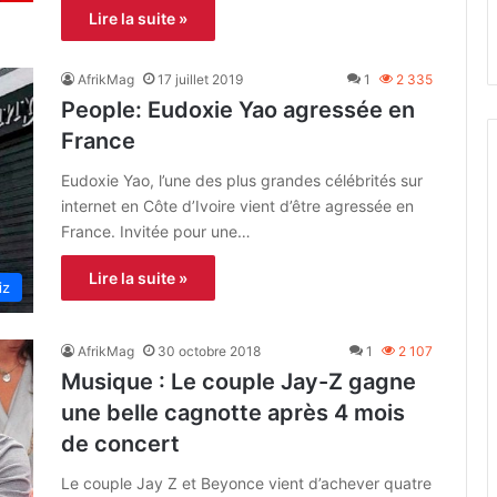
Lire la suite »
AfrikMag
17 juillet 2019
1
2 335
People: Eudoxie Yao agressée en
France
Eudoxie Yao, l’une des plus grandes célébrités sur
internet en Côte d’Ivoire vient d’être agressée en
France. Invitée pour une…
Lire la suite »
iz
AfrikMag
30 octobre 2018
1
2 107
Musique : Le couple Jay-Z gagne
une belle cagnotte après 4 mois
de concert
Le couple Jay Z et Beyonce vient d’achever quatre