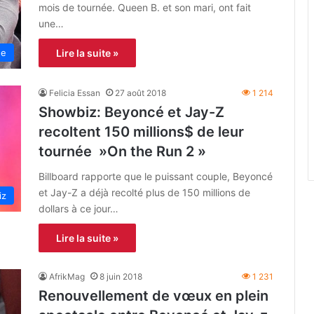
mois de tournée. Queen B. et son mari, ont fait
une…
ue
Lire la suite »
Felicia Essan
27 août 2018
1 214
Showbiz: Beyoncé et Jay-Z
recoltent 150 millions$ de leur
tournée »On the Run 2 »
Billboard rapporte que le puissant couple, Beyoncé
et Jay-Z a déjà recolté plus de 150 millions de
iz
dollars à ce jour…
Lire la suite »
AfrikMag
8 juin 2018
1 231
Renouvellement de vœux en plein