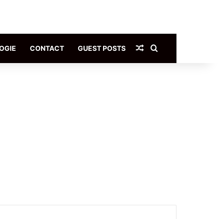
Article Aléatoire
Rechercher
OGIE
CONTACT
GUEST POSTS