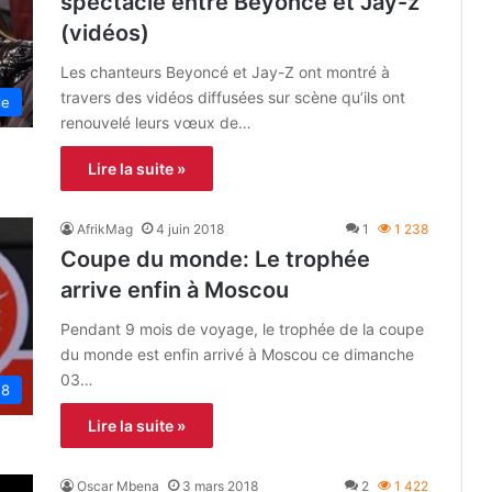
spectacle entre Beyoncé et Jay-z
(vidéos)
Les chanteurs Beyoncé et Jay-Z ont montré à
travers des vidéos diffusées sur scène qu’ils ont
le
renouvelé leurs vœux de…
Lire la suite »
AfrikMag
4 juin 2018
1
1 238
Coupe du monde: Le trophée
arrive enfin à Moscou
Pendant 9 mois de voyage, le trophée de la coupe
du monde est enfin arrivé à Moscou ce dimanche
03…
18
Lire la suite »
Oscar Mbena
3 mars 2018
2
1 422