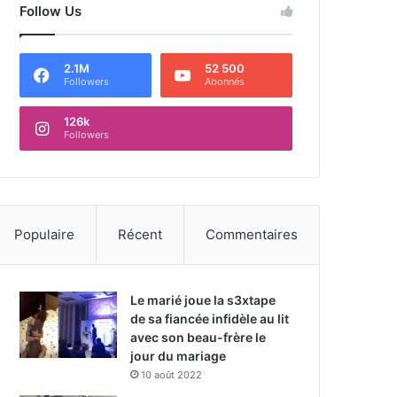
Follow Us
2.1M
52 500
Followers
Abonnés
126k
Followers
Populaire
Récent
Commentaires
Le marié joue la s3xtape
de sa fiancée infidèle au lit
avec son beau-frère le
jour du mariage
10 août 2022