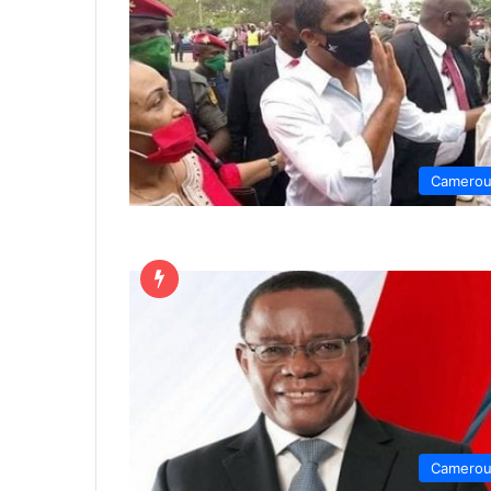
Camero
Camero