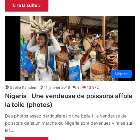
Lire la suite »
Nigeria
Gaelle Kamdem
11 janvier 2019
3
13 972
Nigeria : Une vendeuse de poissons affole
la toile (photos)
Des photos assez particulières d’une belle fille vendeuse de
poissons dans un marché du Nigeria sont devenues virales sur
les…