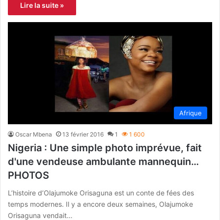
Lire la suite »
Afrique
Oscar Mbena
13 février 2016
1
1 600
Nigeria : Une simple photo imprévue, fait
d'une vendeuse ambulante mannequin…
PHOTOS
L’histoire d’Olajumoke Orisaguna est un conte de fées des
temps modernes. Il y a encore deux semaines, Olajumoke
Orisaguna vendait…