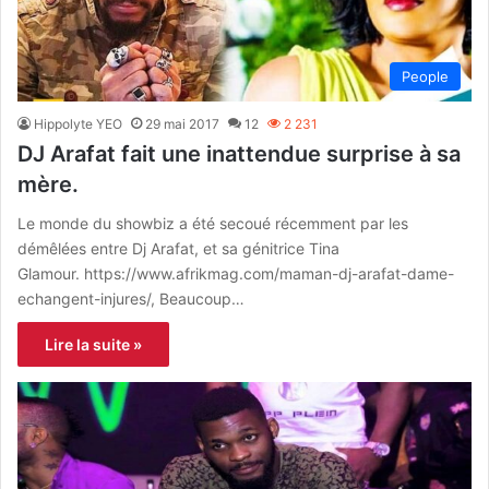
People
Hippolyte YEO
29 mai 2017
12
2 231
DJ Arafat fait une inattendue surprise à sa
mère.
Le monde du showbiz a été secoué récemment par les
démêlées entre Dj Arafat, et sa génitrice Tina
Glamour. https://www.afrikmag.com/maman-dj-arafat-dame-
echangent-injures/, Beaucoup…
Lire la suite »