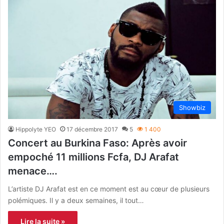
Showbiz
Hippolyte YEO
17 décembre 2017
5
1 400
Concert au Burkina Faso: Après avoir
empoché 11 millions Fcfa, DJ Arafat
menace….
L’artiste DJ Arafat est en ce moment est au cœur de plusieurs
polémiques. Il y a deux semaines, il tout…
Lire la suite »