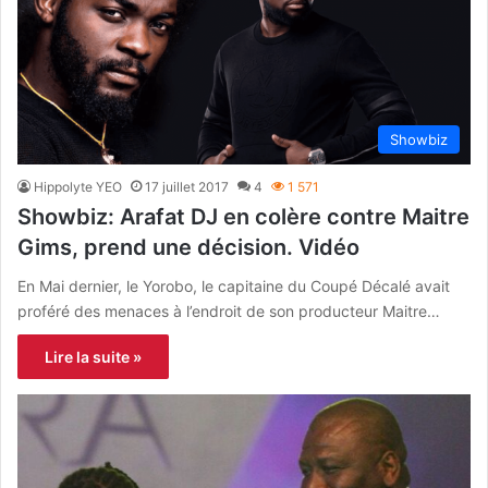
Showbiz
Hippolyte YEO
17 juillet 2017
4
1 571
Showbiz: Arafat DJ en colère contre Maitre
Gims, prend une décision. Vidéo
En Mai dernier, le Yorobo, le capitaine du Coupé Décalé avait
proféré des menaces à l’endroit de son producteur Maitre…
Lire la suite »