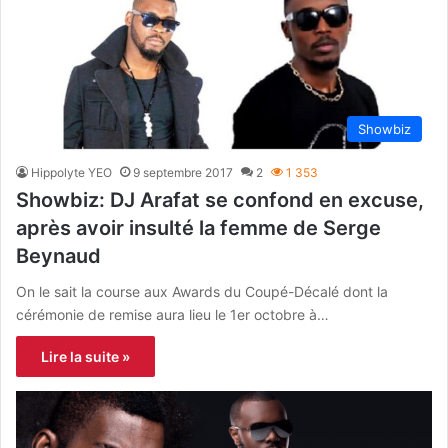
Showbiz
Hippolyte YEO
9 septembre 2017
2
1 353
Showbiz: DJ Arafat se confond en excuse,
après avoir insulté la femme de Serge
Beynaud
On le sait la course aux Awards du Coupé-Décalé dont la
cérémonie de remise aura lieu le 1er octobre à…
Lire la suite »