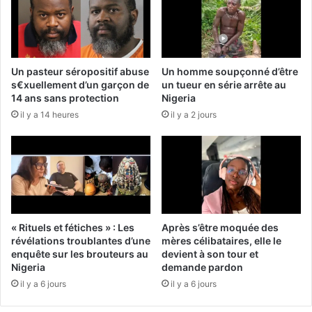
Un pasteur séropositif abuse
Un homme soupçonné d’être
s€xuellement d’un garçon de
un tueur en série arrête au
14 ans sans protection
Nigeria
il y a 14 heures
il y a 2 jours
« Rituels et fétiches » : Les
Après s’être moquée des
révélations troublantes d’une
mères célibataires, elle le
enquête sur les brouteurs au
devient à son tour et
Nigeria
demande pardon
il y a 6 jours
il y a 6 jours