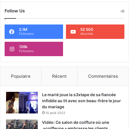
Follow Us
2.1M
52 500
Followers
Abonnés
126k
Followers
Populaire
Récent
Commentaires
Le marié joue la s3xtape de sa fiancée
infidèle au lit avec son beau-frère le jour
du mariage
10 août 2022
Vidéo: Ce salon de coiffure où une
»coiffeuse » embrasse les clients