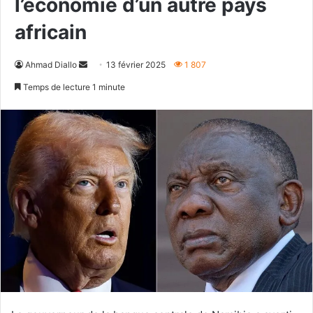
l’économie d’un autre pays
africain
Envoyer
Ahmad Diallo
13 février 2025
1 807
un
Temps de lecture 1 minute
courriel