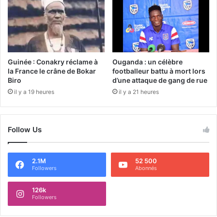
Guinée : Conakry réclame à
Ouganda : un célèbre
la France le crâne de Bokar
footballeur battu à mort lors
Biro
d’une attaque de gang de rue
il y a 19 heures
il y a 21 heures
Follow Us
2.1M
52 500
Followers
Abonnés
126k
Followers