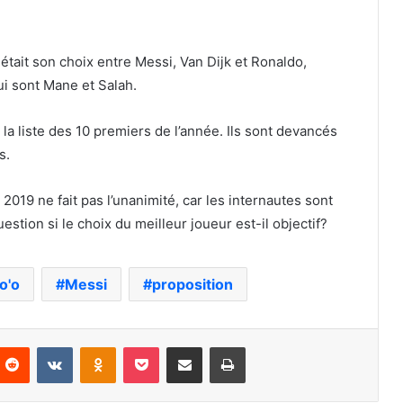
 était son choix entre Messi, Van Dijk et Ronaldo,
ui sont Mane et Salah.
la liste des 10 premiers de l’année. Ils sont devancés
s.
019 ne fait pas l’unanimité, car les internautes sont
stion si le choix du meilleur joueur est-il objectif?
o'o
Messi
proposition
nterest
Reddit
VKontakte
Odnoklassniki
Pocket
Partager par email
Imprimer