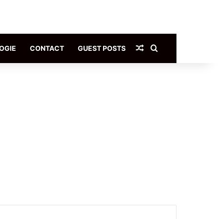
Article Aléatoire
Rechercher
OGIE
CONTACT
GUEST POSTS