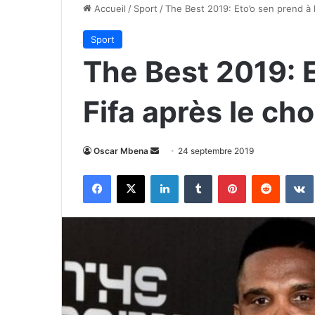
Accueil
/
Sport
/
The Best 2019: Eto’o sen prend à l
Sport
The Best 2019: E
Fifa après le ch
Envoyer
Oscar Mbena
24 septembre 2019
un
Facebook
X
Linkedin
Tumblr
Pinterest
Reddit
courriel