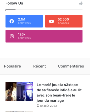
Follow Us
2.1M
52 500
Followers
Abonnés
126k
Followers
Populaire
Récent
Commentaires
Le marié joue la s3xtape
de sa fiancée infidèle au lit
avec son beau-frère le
jour du mariage
10 août 2022