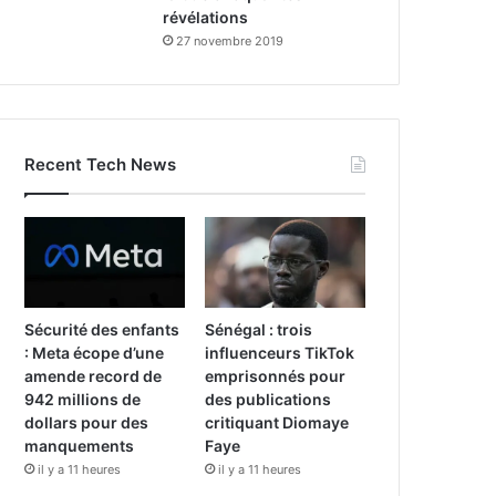
révélations
27 novembre 2019
Recent Tech News
Sécurité des enfants
Sénégal : trois
: Meta écope d’une
influenceurs TikTok
amende record de
emprisonnés pour
942 millions de
des publications
dollars pour des
critiquant Diomaye
manquements
Faye
il y a 11 heures
il y a 11 heures