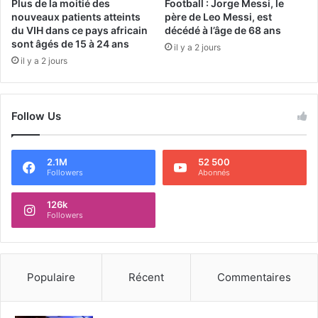
Plus de la moitié des
Football : Jorge Messi, le
nouveaux patients atteints
père de Leo Messi, est
du VIH dans ce pays africain
décédé à l’âge de 68 ans
sont âgés de 15 à 24 ans
il y a 2 jours
il y a 2 jours
Follow Us
2.1M
52 500
Followers
Abonnés
126k
Followers
Populaire
Récent
Commentaires