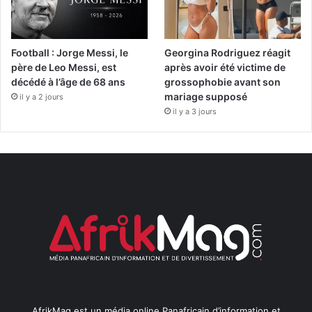
Football : Jorge Messi, le
Georgina Rodriguez réagit
père de Leo Messi, est
après avoir été victime de
décédé à l’âge de 68 ans
grossophobie avant son
mariage supposé
il y a 2 jours
il y a 3 jours
AfrikMag est un média online Panafricain d’information et