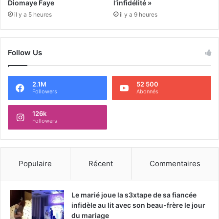
Diomaye Faye
l’infidélité »
il y a 5 heures
il y a 9 heures
Follow Us
2.1M
52 500
Followers
Abonnés
126k
Followers
Populaire
Récent
Commentaires
Le marié joue la s3xtape de sa fiancée
infidèle au lit avec son beau-frère le jour
du mariage