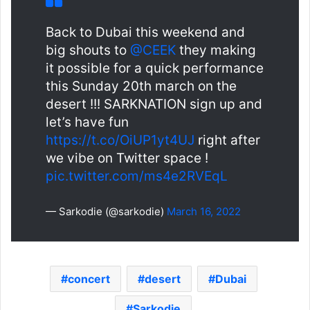
Back to Dubai this weekend and
big shouts to
@CEEK
they making
it possible for a quick performance
this Sunday 20th march on the
desert !!! SARKNATION sign up and
let’s have fun
https://t.co/OiUP1yt4UJ
right after
we vibe on Twitter space !
pic.twitter.com/ms4e2RVEqL
— Sarkodie (@sarkodie)
March 16, 2022
concert
desert
Dubai
Sarkodie