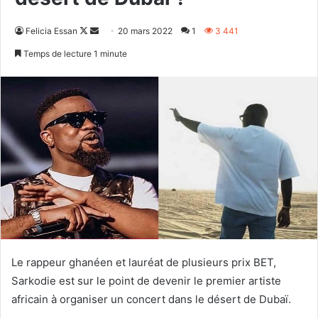
Follow
Envoyer
Felicia Essan
20 mars 2022
1
3 441
on
un
Temps de lecture 1 minute
X
courriel
Le rappeur ghanéen et lauréat de plusieurs prix BET,
Sarkodie est sur le point de devenir le premier artiste
africain à organiser un concert dans le désert de Dubaï.