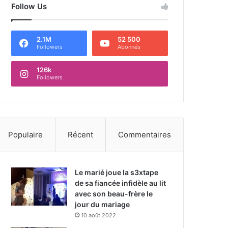
Follow Us
2.1M
52 500
Followers
Abonnés
126k
Followers
Populaire
Récent
Commentaires
Le marié joue la s3xtape
de sa fiancée infidèle au lit
avec son beau-frère le
jour du mariage
10 août 2022