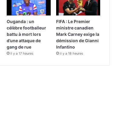
Ouganda : un
FIFA : Le Premier
célèbre footballeur
ministre canadien
battu à mort lors
Mark Carney exige la
d’une attaque de
démission de Gianni
gang de rue
Infantino
il y a 17 heures
il y a 18 heures