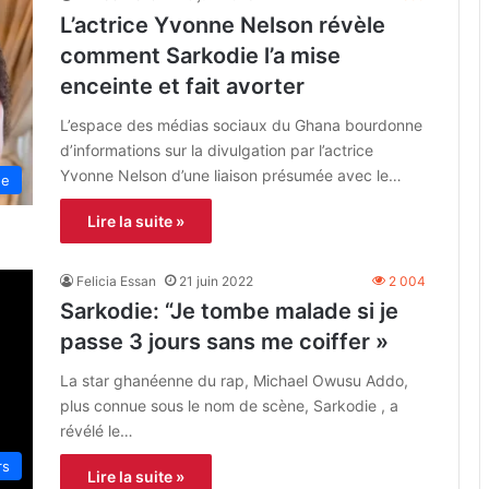
L’actrice Yvonne Nelson révèle
comment Sarkodie l’a mise
enceinte et fait avorter
L’espace des médias sociaux du Ghana bourdonne
d’informations sur la divulgation par l’actrice
Yvonne Nelson d’une liaison présumée avec le…
ne
Lire la suite »
Felicia Essan
21 juin 2022
2 004
Sarkodie: “Je tombe malade si je
passe 3 jours sans me coiffer »
La star ghanéenne du rap, Michael Owusu Addo,
plus connue sous le nom de scène, Sarkodie , a
révélé le…
rs
Lire la suite »