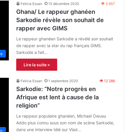
Felicia Essan
15 décembre 2020
3 657
Ghana/ Le rappeur ghanéen
Sarkodie révèle son souhait de
rapper avec GIMS
Le rappeur ghanéen Sarkodie a révélé son souhait
de rapper avec la star du rap français GIMS.
Sarkodie a fait…
ue
Lire la suite »
Felicia Essan
1 septembre 2020
12 286
Sarkodie: “Notre progrès en
Afrique est lent à cause de la
religion”
Le rappeur populaire ghanéen, Michael Owusu
Addo plus connu sous son nom de scène Sarkodie,
dans une interview télé sur Vlad…
iz