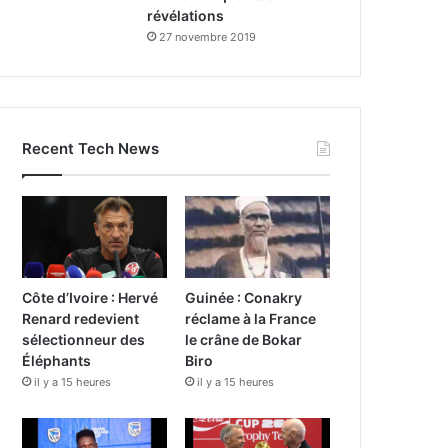
révélations
27 novembre 2019
Recent Tech News
Côte d’Ivoire : Hervé
Guinée : Conakry
Renard redevient
réclame à la France
sélectionneur des
le crâne de Bokar
Éléphants
Biro
il y a 15 heures
il y a 15 heures