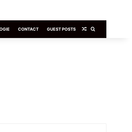
Article Aléatoire
Rechercher
OGIE
CONTACT
GUEST POSTS