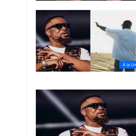
À la U