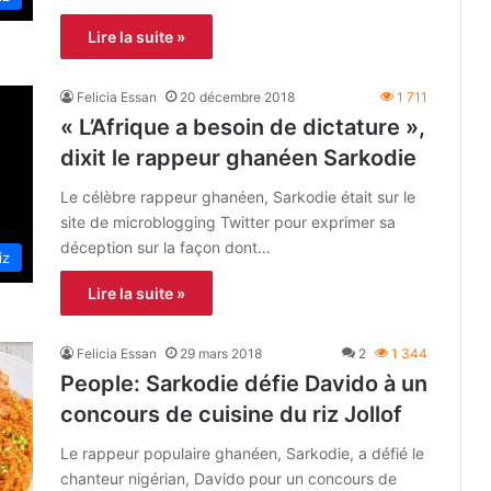
Lire la suite »
Felicia Essan
20 décembre 2018
1 711
« L’Afrique a besoin de dictature »,
dixit le rappeur ghanéen Sarkodie
Le célèbre rappeur ghanéen, Sarkodie était sur le
site de microblogging Twitter pour exprimer sa
déception sur la façon dont…
iz
Lire la suite »
Felicia Essan
29 mars 2018
2
1 344
People: Sarkodie défie Davido à un
concours de cuisine du riz Jollof
Le rappeur populaire ghanéen, Sarkodie, a défié le
chanteur nigérian, Davido pour un concours de