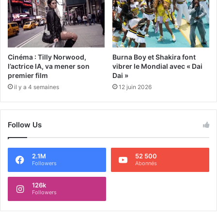
Cinéma : Tilly Norwood,
Burna Boy et Shakira font
l’actrice IA, va mener son
vibrer le Mondial avec « Dai
premier film
Dai »
il y a 4 semaines
12 juin 2026
Follow Us
2.1M
52 500
Followers
Abonnés
126k
Followers