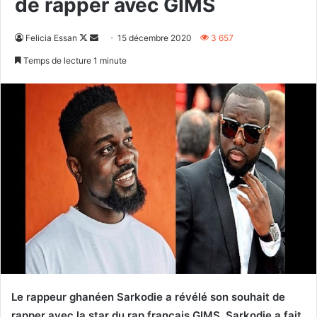
de rapper avec GIMS
Follow
Envoyer
Felicia Essan
15 décembre 2020
3 657
on
un
Temps de lecture 1 minute
X
courriel
Le rappeur ghanéen Sarkodie a révélé son souhait de
rapper avec la star du rap français GIMS. Sarkodie a fait