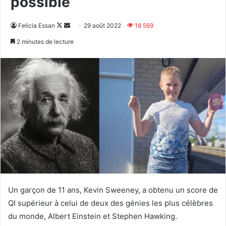
possible
Follow
Envoyer
Felicia Essan
29 août 2022
18 569
on
un
2 minutes de lecture
X
courriel
Un garçon de 11 ans, Kevin Sweeney, a obtenu un score de
QI supérieur à celui de deux des génies les plus célèbres
du monde, Albert Einstein et Stephen Hawking.