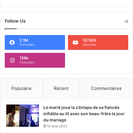
Follow Us
2.1M
52 500
Followers
Abonnés
126k
Followers
Populaire
Récent
Commentaires
Le marié joue la s3xtape de sa fiancée
infidèle au lit avec son beau-frère le jour
du mariage
10 août 2022