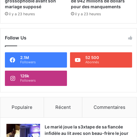
grossophobie avant son
de 942 millions de dollars
mariage supposé
pour des manquements
il y a 23 heures
il y a 23 heures
Follow Us
2.1M
52 500
Followers
Abonnés
126k
Followers
Populaire
Récent
Commentaires
Le marié joue la s3xtape de sa fiancée
infidèle au lit avec son beau-frère le jour