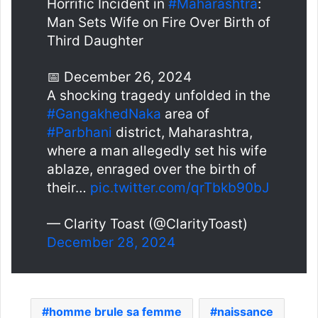
Horrific Incident in
#Maharashtra
:
Man Sets Wife on Fire Over Birth of
Third Daughter
📅 December 26, 2024
A shocking tragedy unfolded in the
#GangakhedNaka
area of
#Parbhani
district, Maharashtra,
where a man allegedly set his wife
ablaze, enraged over the birth of
their…
pic.twitter.com/qrTbkb90bJ
— Clarity Toast (@ClarityToast)
December 28, 2024
homme brule sa femme
naissance