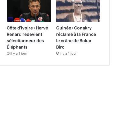
Côte d’Ivoire : Hervé
Guinée : Conakry
Renard redevient
réclame à la France
sélectionneur des
le crâne de Bokar
Éléphants
Biro
il y a 1 jour
il y a 1 jour