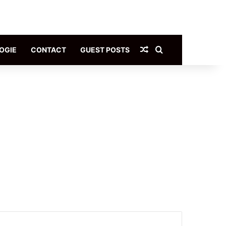
Article Aléatoire
Rechercher
OGIE
CONTACT
GUEST POSTS