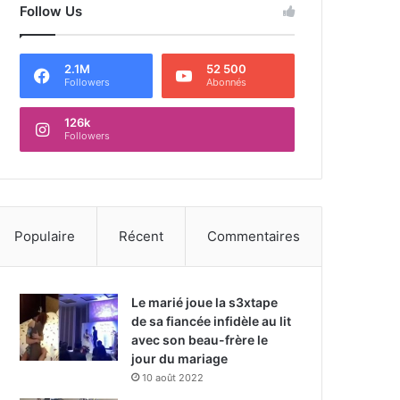
Follow Us
2.1M
52 500
Followers
Abonnés
126k
Followers
Populaire
Récent
Commentaires
Le marié joue la s3xtape
de sa fiancée infidèle au lit
avec son beau-frère le
jour du mariage
10 août 2022