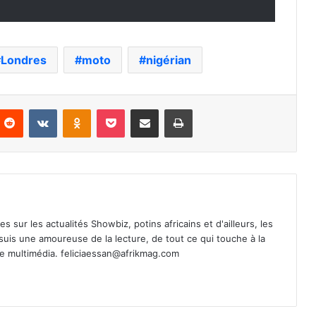
Londres
moto
nigérian
nterest
Reddit
VKontakte
Odnoklassniki
Pocket
Partager par email
Imprimer
es sur les actualités Showbiz, potins africains et d'ailleurs, les
 suis une amoureuse de la lecture, de tout ce qui touche à la
de multimédia.
feliciaessan@afrikmag.com