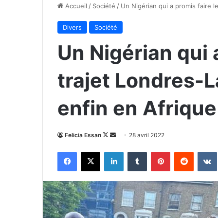
Accueil
/
Société
/
Un Nigérian qui a promis faire l
Divers
Société
Un Nigérian qui a
trajet Londres-L
enfin en Afrique
Follow
Envoyer
Felicia Essan
28 avril 2022
on
un
Facebook
X
Linkedin
Tumblr
Pinterest
Reddit
X
courriel