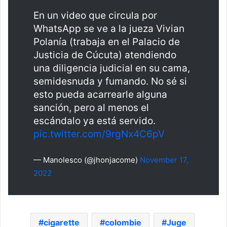
En un video que circula por
WhatsApp se ve a la jueza Vivian
Polanía (trabaja en el Palacio de
Justicia de Cúcuta) atendiendo
una diligencia judicial en su cama,
semidesnuda y fumando. No sé si
esto pueda acarrearle alguna
sanción, pero al menos el
escándalo ya está servido.
pic.twitter.com/9rgNx4C6pV
— Manolesco (@jhonjacome)
November 17,
2022
cigarette
colombie
Juge