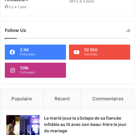
il y a 3 jours
il y a 1 jour
Follow Us
2.1M
52 500
Followers
Abonnés
126k
Followers
Populaire
Récent
Commentaires
Le marié joue la s3xtape de sa fiancée
infidèle au lit avec son beau-frère le jour
du mariage