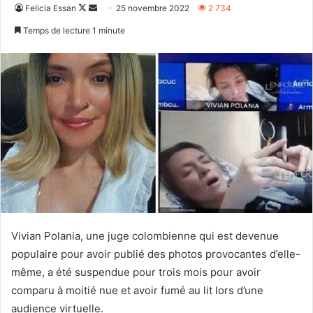
Follow
Envoyer
Felicia Essan
25 novembre 2022
2 734
on
un
Temps de lecture 1 minute
X
courriel
Vivian Polania, une juge colombienne qui est devenue
populaire pour avoir publié des photos provocantes d’elle-
même, a été suspendue pour trois mois pour avoir
comparu à moitié nue et avoir fumé au lit lors d’une
audience virtuelle.