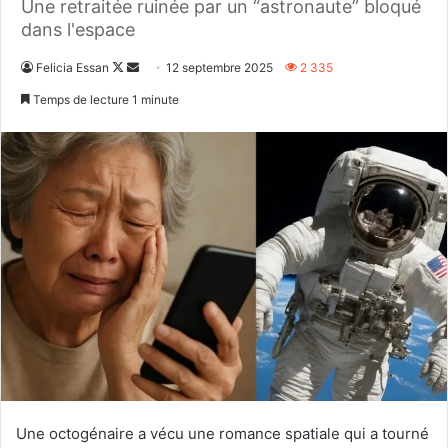
Une retraitée ruinée par un “astronaute” bloqué
dans l'espace
Follow
Envoyer
Felicia Essan
12 septembre 2025
2 335
on
un
Temps de lecture 1 minute
X
courriel
Une octogénaire a vécu une romance spatiale qui a tourné