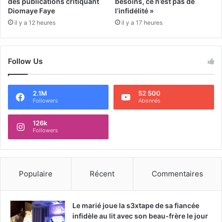
des publications critiquant
besoins, ce n’est pas de
Diomaye Faye
l’infidélité »
il y a 12 heures
il y a 17 heures
Follow Us
2.1M
52 500
Followers
Abonnés
126k
Followers
Populaire
Récent
Commentaires
Le marié joue la s3xtape de sa fiancée
infidèle au lit avec son beau-frère le jour