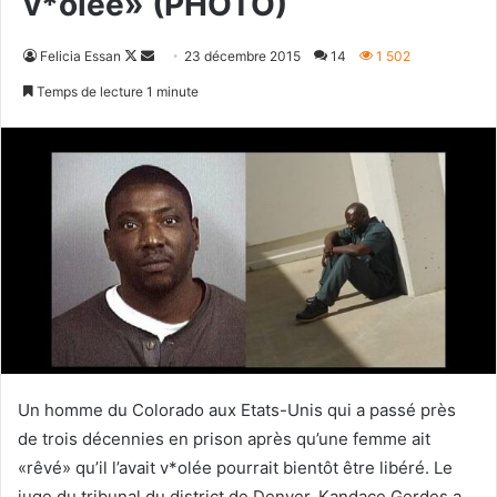
v*olée» (PHOTO)
Follow
Envoyer
Felicia Essan
23 décembre 2015
14
1 502
on
un
Temps de lecture 1 minute
X
courriel
Un homme du Colorado aux Etats-Unis qui a passé près
de trois décennies en prison après qu’une femme ait
«rêvé» qu’il l’avait v*olée pourrait bientôt être libéré. Le
juge du tribunal du district de Denver, Kandace Gerdes a