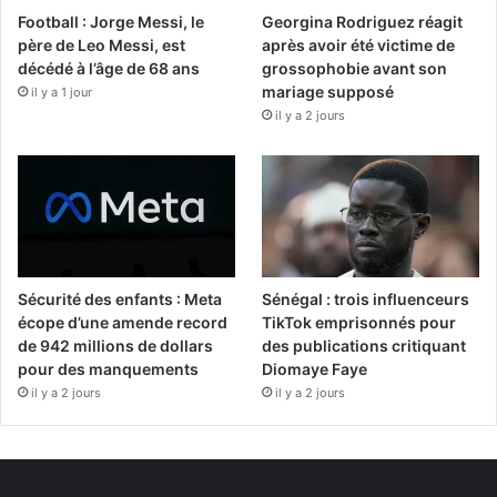
Football : Jorge Messi, le
Georgina Rodriguez réagit
père de Leo Messi, est
après avoir été victime de
décédé à l’âge de 68 ans
grossophobie avant son
mariage supposé
il y a 1 jour
il y a 2 jours
Sécurité des enfants : Meta
Sénégal : trois influenceurs
écope d’une amende record
TikTok emprisonnés pour
de 942 millions de dollars
des publications critiquant
pour des manquements
Diomaye Faye
il y a 2 jours
il y a 2 jours