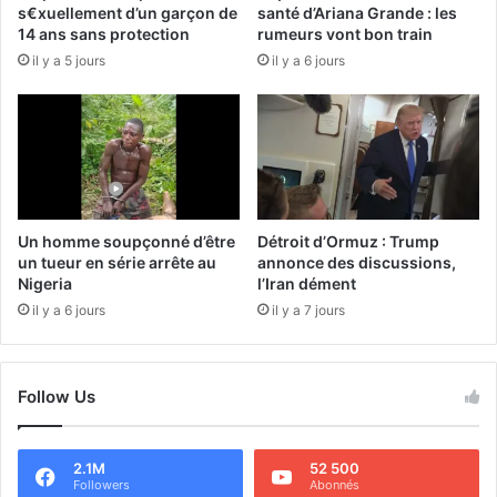
s€xuellement d’un garçon de
santé d’Ariana Grande : les
14 ans sans protection
rumeurs vont bon train
il y a 5 jours
il y a 6 jours
Un homme soupçonné d’être
Détroit d’Ormuz : Trump
un tueur en série arrête au
annonce des discussions,
Nigeria
l’Iran dément
il y a 6 jours
il y a 7 jours
Follow Us
2.1M
52 500
Followers
Abonnés