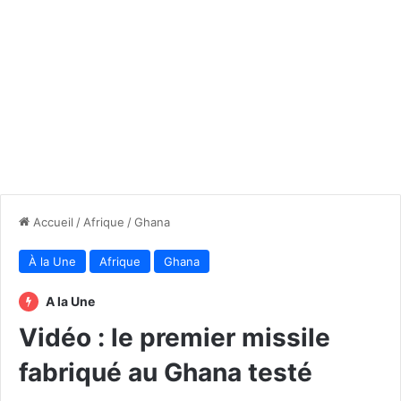
Accueil
/
Afrique
/
Ghana
À la Une
Afrique
Ghana
A la Une
Vidéo : le premier missile
fabriqué au Ghana testé