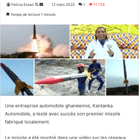
Follow
Envoyer
Felicia Essan
12 mars 2022
1
11 724
on
un
Temps de lecture 1 minute
X
courriel
Une entreprise automobile ghanéenne, Kantanka
Automobile, a testé avec succès son premier missile
fabriqué localement.
Le missile a été montré dans une vidéo sur les réseaux