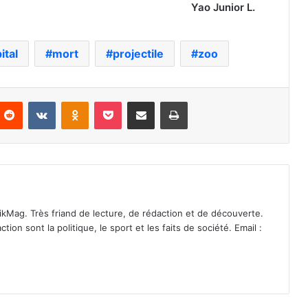
nior L.
ital
mort
projectile
zoo
nterest
Reddit
VKontakte
Odnoklassniki
Pocket
Partager par email
Imprimer
ikMag. Très friand de lecture, de rédaction et de découverte.
on sont la politique, le sport et les faits de société. Email :