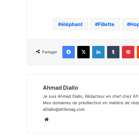
Yao Ju
éléphant
Fillette
Hop
Facebook
X
Linkedin
Tumblr
Pi
Partager
Ahmad Diallo
Je suis Ahmad Diallo, Rédacteur en chef chez Afr
Mes domaines de prédilection en matière de rédacti
aDiallo@afrikmag.com
Website