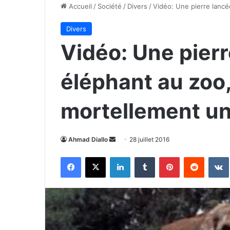
Accueil
/
Société
/
Divers
/
Vidéo: Une pierre lancé
Divers
Vidéo: Une pierr
éléphant au zoo
mortellement une
Envoyer
Ahmad Diallo
28 juillet 2016
un
Facebook
X
Linkedin
Tumblr
Pinterest
Reddit
courriel