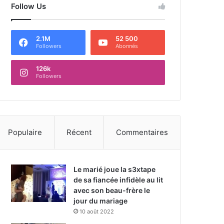
Follow Us
2.1M
52 500
Followers
Abonnés
126k
Followers
Populaire
Récent
Commentaires
Le marié joue la s3xtape
de sa fiancée infidèle au lit
avec son beau-frère le
jour du mariage
10 août 2022