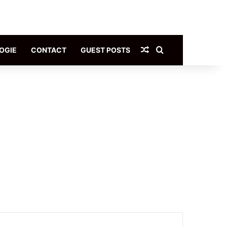
Article Aléatoire
Rechercher
OGIE
CONTACT
GUEST POSTS