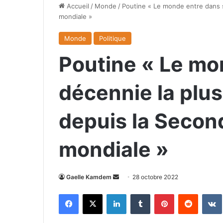
Accueil
/
Monde
/
Poutine « Le monde entre dans 
mondiale »
Monde
Politique
Poutine « Le mo
décennie la plu
depuis la Secon
mondiale »
Envoyer
Gaelle Kamdem
28 octobre 2022
un
Facebook
X
Linkedin
Tumblr
Pinterest
Reddit
courriel