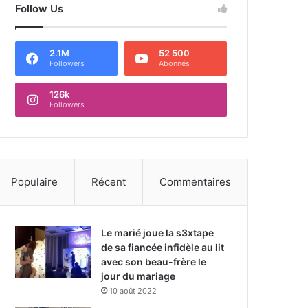
Follow Us
2.1M
52 500
Followers
Abonnés
126k
Followers
Populaire
Récent
Commentaires
Le marié joue la s3xtape
de sa fiancée infidèle au lit
avec son beau-frère le
jour du mariage
10 août 2022