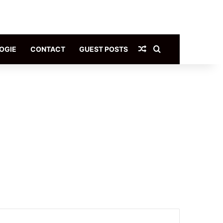
Article Aléatoire
Rechercher
OGIE
CONTACT
GUEST POSTS