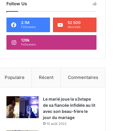
Follow Us
2.1M
52 500
Followers
Abonnés
126k
Followers
Populaire
Récent
Commentaires
Le marié joue la s3xtape
de sa fiancée infidèle au lit
avec son beau-frère le
jour du mariage
10 août 2022