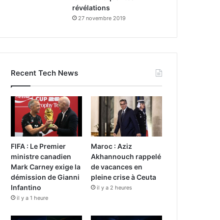
révélations
27 novembre 2019
Recent Tech News
FIFA : Le Premier
Maroc : Aziz
ministre canadien
Akhannouch rappelé
Mark Carney exige la
de vacances en
démission de Gianni
pleine crise à Ceuta
Infantino
il y a 2 heures
il y a 1 heure