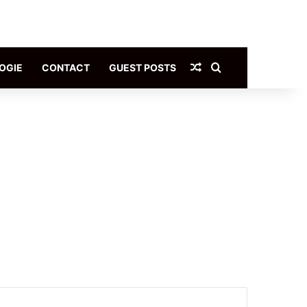
Article Aléatoire
Rechercher
OGIE
CONTACT
GUEST POSTS