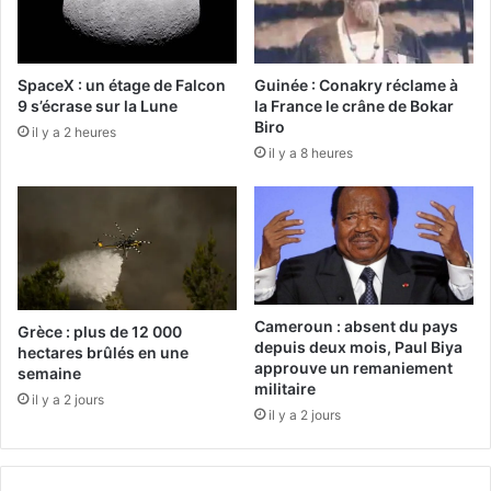
SpaceX : un étage de Falcon
Guinée : Conakry réclame à
9 s’écrase sur la Lune
la France le crâne de Bokar
Biro
il y a 2 heures
il y a 8 heures
Cameroun : absent du pays
Grèce : plus de 12 000
depuis deux mois, Paul Biya
hectares brûlés en une
approuve un remaniement
semaine
militaire
il y a 2 jours
il y a 2 jours