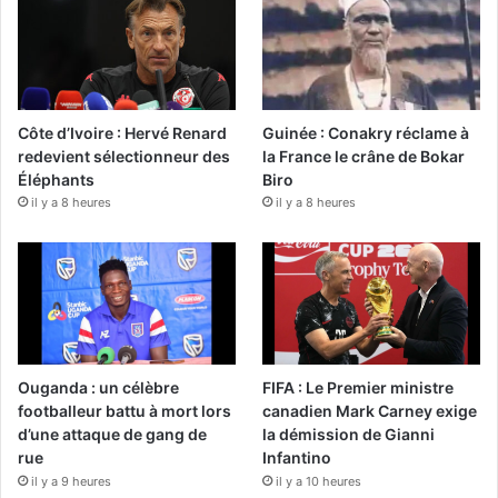
Côte d’Ivoire : Hervé Renard
Guinée : Conakry réclame à
redevient sélectionneur des
la France le crâne de Bokar
Éléphants
Biro
il y a 8 heures
il y a 8 heures
Ouganda : un célèbre
FIFA : Le Premier ministre
footballeur battu à mort lors
canadien Mark Carney exige
d’une attaque de gang de
la démission de Gianni
rue
Infantino
il y a 9 heures
il y a 10 heures