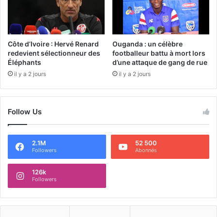
Côte d’Ivoire : Hervé Renard
Ouganda : un célèbre
redevient sélectionneur des
footballeur battu à mort lors
Éléphants
d’une attaque de gang de rue
il y a 2 jours
il y a 2 jours
Follow Us
2.1M
52 500
Followers
Abonnés
126k
Followers