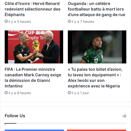
Côte d’Ivoire : Hervé Renard
Ouganda : un célèbre
redevient sélectionneur des
footballeur battu à mort lors
Éléphants
d’une attaque de gang de rue
il y a 5 heures
il y a 7 heures
FIFA : Le Premier ministre
« Tu paies ton billet d’avion,
canadien Mark Carney exige
tu laves ton équipement » :
la démission de Gianni
Alex Iwobi sur son
Infantino
expérience avec le Nigeria
il y a 8 heures
il y a 1 jour
Follow Us