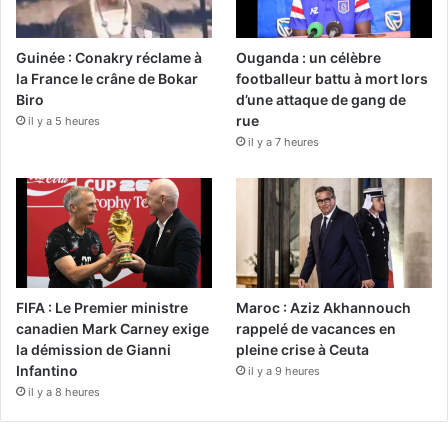
Guinée : Conakry réclame à
Ouganda : un célèbre
la France le crâne de Bokar
footballeur battu à mort lors
Biro
d’une attaque de gang de
rue
il y a 5 heures
il y a 7 heures
FIFA : Le Premier ministre
Maroc : Aziz Akhannouch
canadien Mark Carney exige
rappelé de vacances en
la démission de Gianni
pleine crise à Ceuta
Infantino
il y a 9 heures
il y a 8 heures