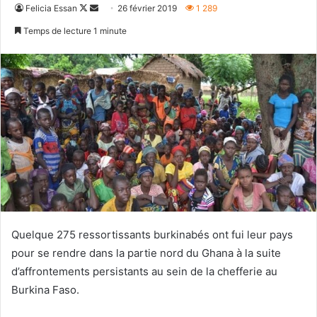
Follow
Envoyer
Felicia Essan
26 février 2019
1 289
on
un
Temps de lecture 1 minute
X
courriel
Quelque 275 ressortissants burkinabés ont fui leur pays
pour se rendre dans la partie nord du Ghana à la suite
d’affrontements persistants au sein de la chefferie au
Burkina Faso.