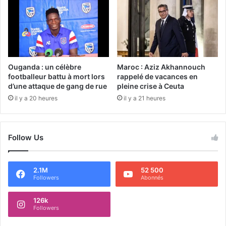
Ouganda : un célèbre
Maroc : Aziz Akhannouch
footballeur battu à mort lors
rappelé de vacances en
d’une attaque de gang de rue
pleine crise à Ceuta
il y a 20 heures
il y a 21 heures
Follow Us
2.1M
52 500
Followers
Abonnés
126k
Followers