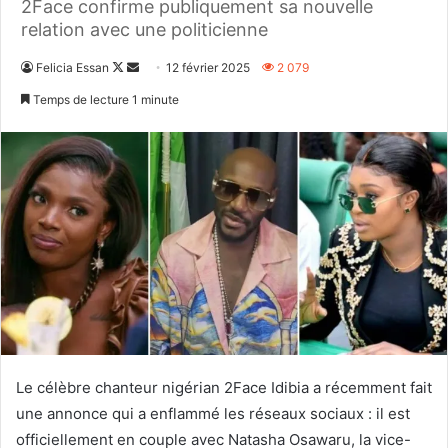
2Face confirme publiquement sa nouvelle
relation avec une politicienne
Follow
Envoyer
Felicia Essan
12 février 2025
2 079
on
un
Temps de lecture 1 minute
X
courriel
Le célèbre chanteur nigérian 2Face Idibia a récemment fait
une annonce qui a enflammé les réseaux sociaux : il est
officiellement en couple avec Natasha Osawaru, la vice-