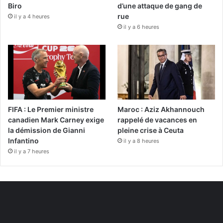
Biro
d’une attaque de gang de
rue
il y a 4 heures
il y a 6 heures
FIFA : Le Premier ministre
Maroc : Aziz Akhannouch
canadien Mark Carney exige
rappelé de vacances en
la démission de Gianni
pleine crise à Ceuta
Infantino
il y a 8 heures
il y a 7 heures