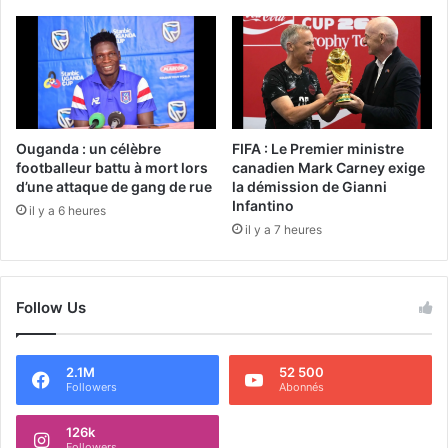
Ouganda : un célèbre
FIFA : Le Premier ministre
footballeur battu à mort lors
canadien Mark Carney exige
d’une attaque de gang de rue
la démission de Gianni
Infantino
il y a 6 heures
il y a 7 heures
Follow Us
2.1M
52 500
Followers
Abonnés
126k
Followers