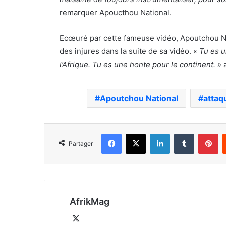
remarquer Apoucthou National.
Ecœuré par cette fameuse vidéo, Apoutchou Na
des injures dans la suite de sa vidéo. «
Tu es u
l’Afrique. Tu es une honte pour le continent. »
Apoutchou National
attaq
Facebook
X
Linkedin
Tumblr
Pi
Partager
AfrikMag
X