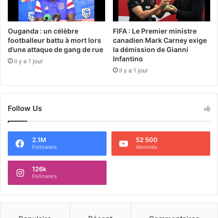
Ouganda : un célèbre
FIFA : Le Premier ministre
footballeur battu à mort lors
canadien Mark Carney exige
d’une attaque de gang de rue
la démission de Gianni
Infantino
il y a 1 jour
il y a 1 jour
Follow Us
2.1M
52 500
Followers
Abonnés
126k
Followers