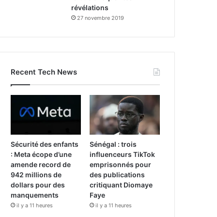
révélations
27 novembre 2019
Recent Tech News
Sécurité des enfants
Sénégal : trois
: Meta écope d’une
influenceurs TikTok
amende record de
emprisonnés pour
942 millions de
des publications
dollars pour des
critiquant Diomaye
manquements
Faye
il y a 11 heures
il y a 11 heures