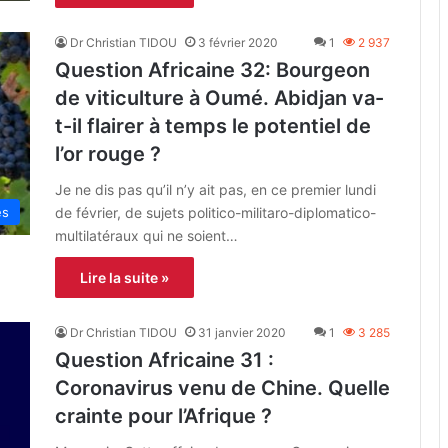
Dr Christian TIDOU
3 février 2020
1
2 937
Question Africaine 32: Bourgeon
de viticulture à Oumé. Abidjan va-
t-il flairer à temps le potentiel de
l’or rouge ?
Je ne dis pas qu’il n’y ait pas, en ce premier lundi
de février, de sujets politico-militaro-diplomatico-
es
multilatéraux qui ne soient…
Lire la suite »
Dr Christian TIDOU
31 janvier 2020
1
3 285
Question Africaine 31 :
Coronavirus venu de Chine. Quelle
crainte pour l’Afrique ?