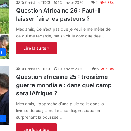
Dr Christian TIDOU
13 janvier 2020
2
6 384
Question Africaine 26 : Faut-il
laisser faire les pasteurs ?
Mes amis, Ce n’est pas que je veuille me mêler de
ce qui me regarde, mais voir le comique des…
Lire la suite »
es
Dr Christian TIDOU
10 janvier 2020
6
5 185
Question africaine 25 : troisième
guerre mondiale : dans quel camp
sera l’Afrique ?
Mes amis, L’approche d’une pluie se lit dans la
lividité du ciel; la malaria se diagnostique en
surprenant la poussée…
es
Lire la suite »