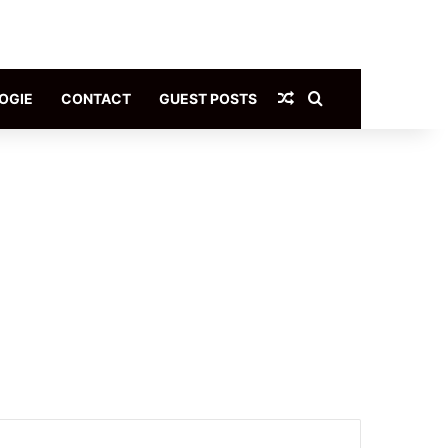
Article Aléatoire
Rechercher
OGIE
CONTACT
GUEST POSTS