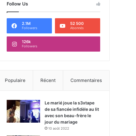
Follow Us
2.1M
52 500
Followers
Abonnés
126k
Followers
Populaire
Récent
Commentaires
Le marié joue la s3xtape
de sa fiancée infidèle au lit
avec son beau-frère le
jour du mariage
10 août 2022