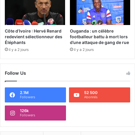
Côte d’Ivoire : Hervé Renard
Ouganda : un célèbre
redevient sélectionneur des
footballeur battu à mort lors
Éléphants
d’une attaque de gang de rue
il y a 2 jours
il y a 2 jours
Follow Us
2.1M
52 500
Followers
Abonnés
126k
Followers