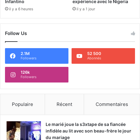
Infantino
expérience avec le Nigeria
il y a 6 heures
il y a 1 jour
Follow Us
2.1M
52 500
Followers
Abonnés
126k
Followers
Populaire
Récent
Commentaires
Le marié joue la s3xtape de sa fiancée
infidèle au lit avec son beau-frère le jour
du mariage