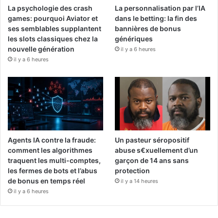
La psychologie des crash
La personnalisation par l’IA
games: pourquoi Aviator et
dans le betting: la fin des
ses semblables supplantent
bannières de bonus
les slots classiques chez la
génériques
nouvelle génération
il y a 6 heures
il y a 6 heures
Agents IA contre la fraude:
Un pasteur séropositif
comment les algorithmes
abuse s€xuellement d’un
traquent les multi-comptes,
garçon de 14 ans sans
les fermes de bots et l’abus
protection
de bonus en temps réel
il y a 14 heures
il y a 6 heures