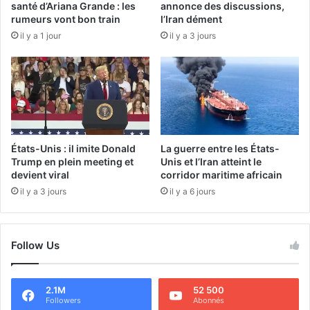
santé d’Ariana Grande : les
annonce des discussions,
rumeurs vont bon train
l’Iran dément
il y a 1 jour
il y a 3 jours
États-Unis : il imite Donald
La guerre entre les États-
Trump en plein meeting et
Unis et l’Iran atteint le
devient viral
corridor maritime africain
il y a 3 jours
il y a 6 jours
Follow Us
2.1M
52 500
Followers
Abonnés