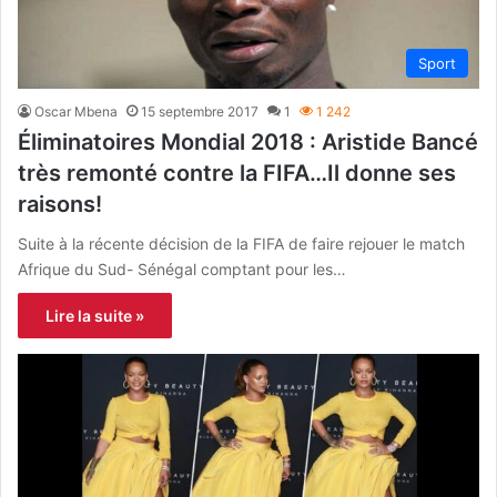
Sport
Oscar Mbena
15 septembre 2017
1
1 242
Éliminatoires Mondial 2018 : Aristide Bancé
très remonté contre la FIFA…Il donne ses
raisons!
Suite à la récente décision de la FIFA de faire rejouer le match
Afrique du Sud- Sénégal comptant pour les…
Lire la suite »