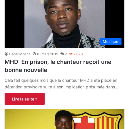
Musique
Oscar Mbena
10 mars 2019
2
2 073
MHD: En prison, le chanteur reçoit une
bonne nouvelle
Cela fait quelques mois que le chanteur MHD a été placé en
détention provisoire suite à son implication présumée dans…
Lire la suite »