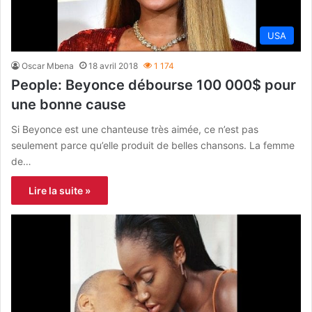
USA
Oscar Mbena
18 avril 2018
1 174
People: Beyonce débourse 100 000$ pour
une bonne cause
Si Beyonce est une chanteuse très aimée, ce n’est pas
seulement parce qu’elle produit de belles chansons. La femme
de…
Lire la suite »