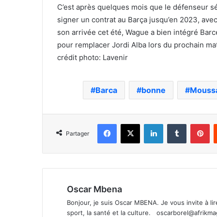
C’est après quelques mois que le défenseur s
signer un contrat au Barça jusqu’en 2023, avec
son arrivée cet été, Wague a bien intégré Bar
pour remplacer Jordi Alba lors du prochain mat
crédit photo: Lavenir
Barca
bonne
Mouss
Facebook
X
Linkedin
Tumblr
Pi
Partager
Oscar Mbena
Bonjour, je suis Oscar MBENA. Je vous invite à lire 
sport, la santé et la culture.
oscarborel@afrikm