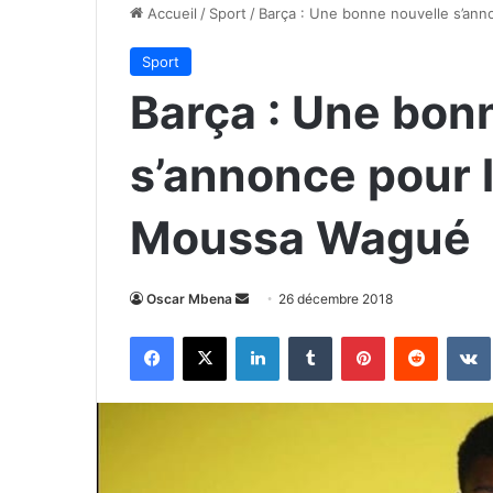
Accueil
/
Sport
/
Barça : Une bonne nouvelle s’an
Sport
Barça : Une bon
s’annonce pour 
Moussa Wagué
Envoyer
Oscar Mbena
26 décembre 2018
un
Facebook
X
Linkedin
Tumblr
Pinterest
Reddit
courriel