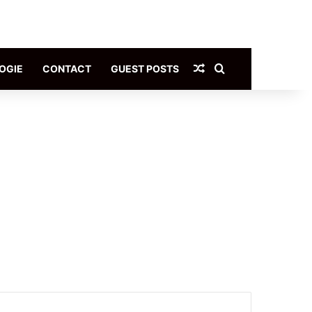
Article Aléatoire
Rechercher
OGIE
CONTACT
GUEST POSTS