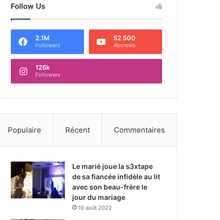
Follow Us
2.1M
52 500
Followers
Abonnés
126k
Followers
Populaire
Récent
Commentaires
Le marié joue la s3xtape
de sa fiancée infidèle au lit
avec son beau-frère le
jour du mariage
10 août 2022