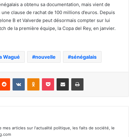
énégalais a obtenu sa documentation, mais vient de
 une clause de rachat de 100 millions d’euros. Depuis
celone B et Valverde peut désormais compter sur lui
ch de la première équipe, la Copa del Rey, en janvier.
a Wagué
nouvelle
sénégalais
nterest
Reddit
VKontakte
Odnoklassniki
Pocket
Partager par email
Imprimer
mes articles sur l'actualité politique, les faits de société, le
ag.com