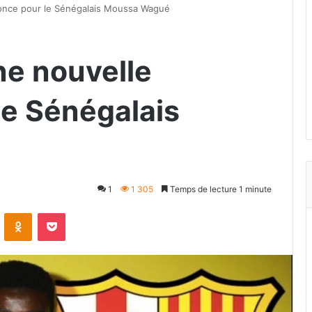
nonce pour le Sénégalais Moussa Wagué
ne nouvelle
le Sénégalais
1
1 305
Temps de lecture 1 minute
VKontakte
Odnoklassniki
Pocket