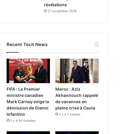
révélations
27 novembre 2019
Recent Tech News
FIFA : Le Premier
Maroc : Aziz
ministre canadien
Akhannouch rappelé
Mark Carney exige la
de vacances en
démission de Gianni
pleine crise à Ceuta
Infantino
il y a 2 heures
il y a 44 minutes