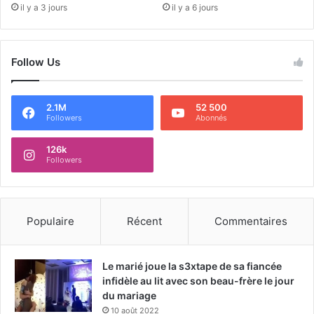
il y a 3 jours
il y a 6 jours
Follow Us
2.1M
52 500
Followers
Abonnés
126k
Followers
Populaire
Récent
Commentaires
Le marié joue la s3xtape de sa fiancée
infidèle au lit avec son beau-frère le jour
du mariage
10 août 2022