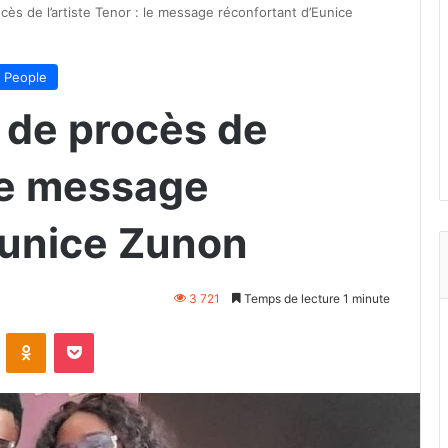
ès de l’artiste Tenor : le message réconfortant d’Eunice
People
 de procès de
 le message
Eunice Zunon
3 721
Temps de lecture 1 minute
VKontakte
Odnoklassniki
Pocket