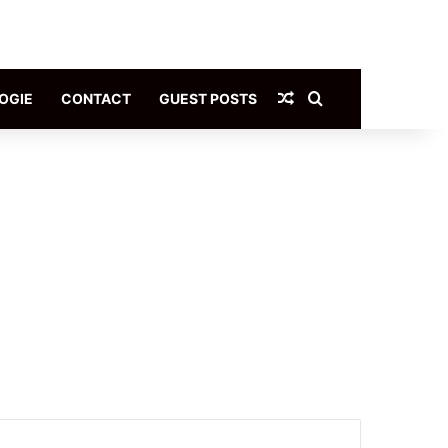
Article Aléatoire
Rechercher
OGIE
CONTACT
GUEST POSTS