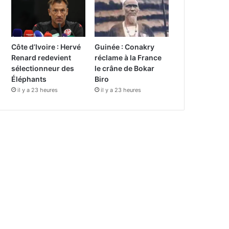
Côte d’Ivoire : Hervé
Guinée : Conakry
Renard redevient
réclame à la France
sélectionneur des
le crâne de Bokar
Éléphants
Biro
il y a 23 heures
il y a 23 heures