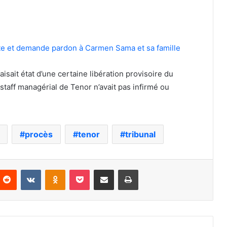
tte et demande pardon à Carmen Sama et sa famille
aisait état d’une certaine libération provisoire du
 staff managérial de Tenor n’avait pas infirmé ou
procès
tenor
tribunal
nterest
Reddit
VKontakte
Odnoklassniki
Pocket
Partager par email
Imprimer