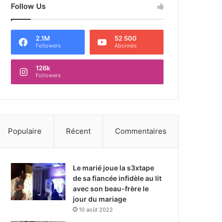
Follow Us
2.1M
52 500
Followers
Abonnés
126k
Followers
Populaire
Récent
Commentaires
Le marié joue la s3xtape
de sa fiancée infidèle au lit
avec son beau-frère le
jour du mariage
10 août 2022