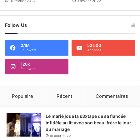
10 février 2022
9 février 2022
Follow Us
2.1M
52 500
Followers
Abonnés
126k
Followers
Populaire
Récent
Commentaires
Le marié joue la s3xtape de sa fiancée
infidèle au lit avec son beau-frère le jour
du mariage
10 août 2022