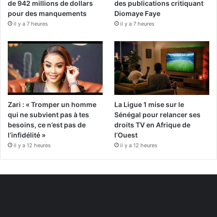
de 942 millions de dollars
des publications critiquant
pour des manquements
Diomaye Faye
il y a 7 heures
il y a 7 heures
Zari : « Tromper un homme
La Ligue 1 mise sur le
qui ne subvient pas à tes
Sénégal pour relancer ses
besoins, ce n’est pas de
droits TV en Afrique de
l’infidélité »
l’Ouest
il y a 12 heures
il y a 12 heures