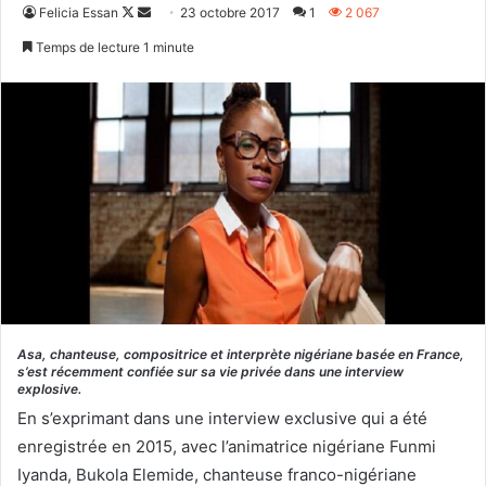
Follow
Envoyer
Felicia Essan
23 octobre 2017
1
2 067
on
un
Temps de lecture 1 minute
X
courriel
Asa, chanteuse, compositrice et interprète nigériane basée en France,
s’est récemment confiée sur sa vie privée dans une interview
explosive.
En s’exprimant dans une interview exclusive qui a été
enregistrée en 2015, avec l’animatrice nigériane Funmi
Iyanda, Bukola Elemide, chanteuse franco-nigériane