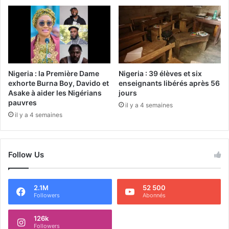
Nigeria : la Première Dame
Nigeria : 39 élèves et six
exhorte Burna Boy, Davido et
enseignants libérés après 56
Asake à aider les Nigérians
jours
pauvres
il y a 4 semaines
il y a 4 semaines
Follow Us
2.1M
52 500
Followers
Abonnés
126k
Followers