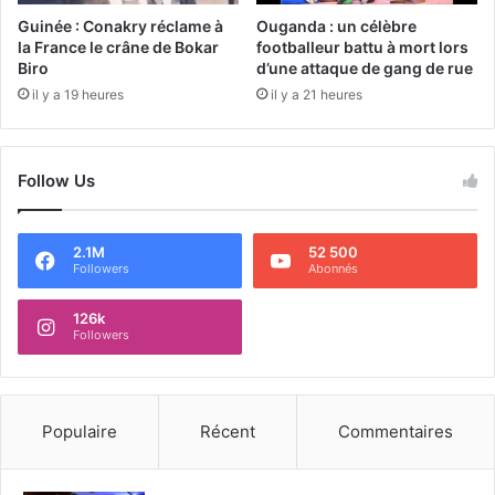
Guinée : Conakry réclame à
Ouganda : un célèbre
la France le crâne de Bokar
footballeur battu à mort lors
Biro
d’une attaque de gang de rue
il y a 19 heures
il y a 21 heures
Follow Us
2.1M
52 500
Followers
Abonnés
126k
Followers
Populaire
Récent
Commentaires