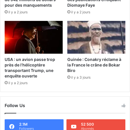
pour des manquements
Diomaye Faye
il y a 2 jours
il y a 2 jours
USA : un avion passe trop
Guinée : Conakry réclame à
près de l’hélicoptère
la France le crâne de Bokar
transportant Trump, une
Biro
enquête ouverte
il y a 3 jours
il y a 2 jours
Follow Us
2.1M
52 500
Followers
Abonnés