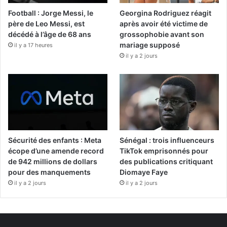
Football : Jorge Messi, le
Georgina Rodriguez réagit
père de Leo Messi, est
après avoir été victime de
décédé à l’âge de 68 ans
grossophobie avant son
mariage supposé
il y a 17 heures
il y a 2 jours
Sécurité des enfants : Meta
Sénégal : trois influenceurs
écope d’une amende record
TikTok emprisonnés pour
de 942 millions de dollars
des publications critiquant
pour des manquements
Diomaye Faye
il y a 2 jours
il y a 2 jours