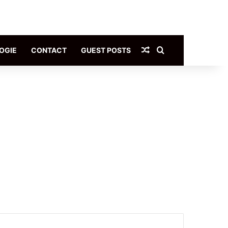
Article Aléatoire
Rechercher
OGIE
CONTACT
GUEST POSTS