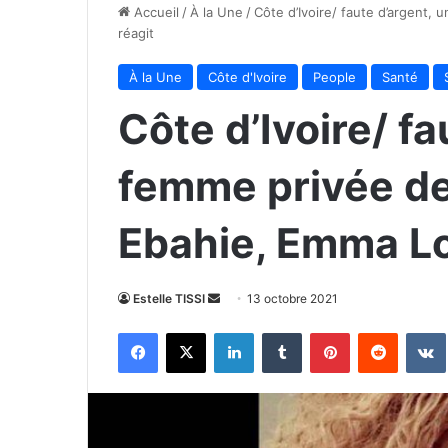
Accueil
/
À la Une
/
Côte d’Ivoire/ faute d’argent
réagit
À la Une
Côte d'Ivoire
People
Santé
Côte d’Ivoire/ fa
femme privée de
Ebahie, Emma Lo
Envoyer
Estelle TISSI
13 octobre 2021
un
Facebook
X
Linkedin
Tumblr
Pinterest
Reddit
courriel