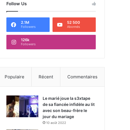
Follow Us
2.1M
52 500
Followers
Abonnés
126k
Followers
Populaire
Récent
Commentaires
Le marié joue la s3xtape
de sa fiancée infidèle au lit
avec son beau-frère le
jour du mariage
10 août 2022