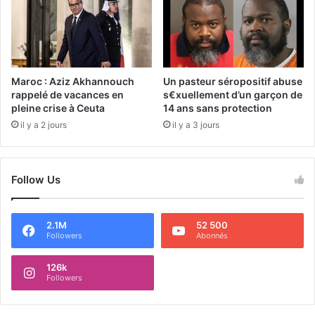
Maroc : Aziz Akhannouch
Un pasteur séropositif abuse
rappelé de vacances en
s€xuellement d’un garçon de
pleine crise à Ceuta
14 ans sans protection
il y a 2 jours
il y a 3 jours
Follow Us
2.1M
52 500
Followers
Abonnés
126k
Followers