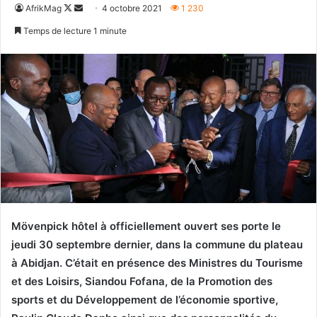
Follow
Envoyer
AfrikMag
4 octobre 2021
1 230
on
un
Temps de lecture 1 minute
X
courriel
Mövenpick hôtel à officiellement ouvert ses porte le
jeudi 30 septembre dernier, dans la commune du plateau
à Abidjan. C’était en présence des Ministres du Tourisme
et des Loisirs, Siandou Fofana, de la Promotion des
sports et du Développement de l’économie sportive,