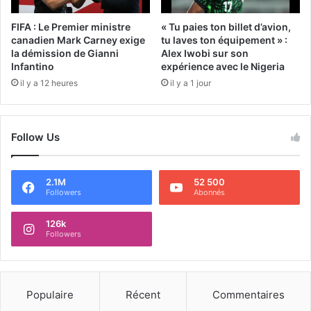
FIFA : Le Premier ministre
« Tu paies ton billet d’avion,
canadien Mark Carney exige
tu laves ton équipement » :
la démission de Gianni
Alex Iwobi sur son
Infantino
expérience avec le Nigeria
il y a 12 heures
il y a 1 jour
Follow Us
2.1M
52 500
Followers
Abonnés
126k
Followers
Populaire
Récent
Commentaires