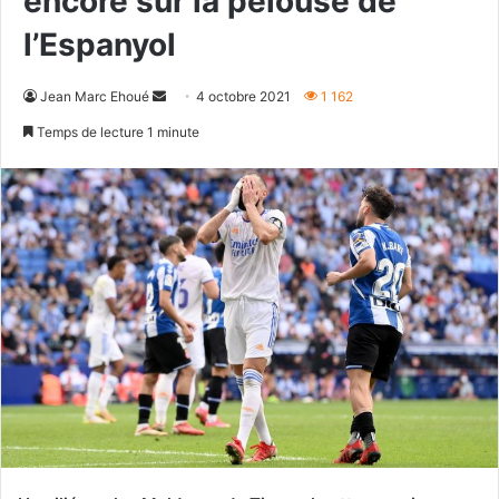
encore sur la pelouse de
l’Espanyol
Envoyer
Jean Marc Ehoué
4 octobre 2021
1 162
un
Temps de lecture 1 minute
courriel