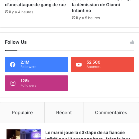
d’une attaque de gang de rue
la démission de Gianni
Infantino
il y a 4 heures
il y a 5 heures
Follow Us
2.1M
52 500
Followers
Abonnés
126k
Followers
Populaire
Récent
Commentaires
Le marié joue la s3xtape de sa fiancée
infidèle au lit avec son beau-frère le jour